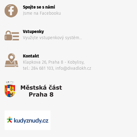
Spojte se s námi
Jsme na Facebooku
Vstupenky
Využijte vstupenkový systém...
Kontakt
Klapkova 26, Praha 8 - Kobylisy,
tel.: 284 681 103, info@divadlokh.cz