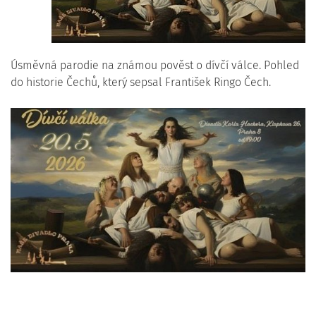
Úsměvná parodie na známou pověst o dívčí válce. Pohled
do historie Čechů, který sepsal František Ringo Čech.