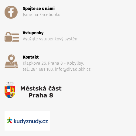
Spojte se s námi
Jsme na Facebooku
Vstupenky
Využijte vstupenkový systém...
Kontakt
Klapkova 26, Praha 8 - Kobylisy,
tel.: 284 681 103, info@divadlokh.cz