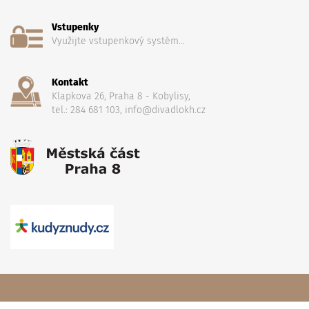
Vstupenky
Využijte vstupenkový systém...
Kontakt
Klapkova 26, Praha 8 - Kobylisy,
tel.: 284 681 103, info@divadlokh.cz
Copyright
(C) 2017 Divadlo Karla Hackera
, Všechna práva