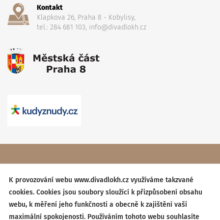
Kontakt
Klapkova 26, Praha 8 - Kobylisy,
tel.: 284 681 103, info@divadlokh.cz
Copyright
(C) 2017 Divadlo Karla Hackera
, Všechna práva
vyhrazena,
Obchodní podmínky
K provozování webu www.divadlokh.cz využíváme takzvané
cookies. Cookies jsou soubory sloužící k přizpůsobení obsahu
Created by:
BESTSITE
| Design:
StudioSCHNEIDER
webu, k měření jeho funkčnosti a obecně k zajištění vaší
maximální spokojenosti. Používáním tohoto webu souhlasíte