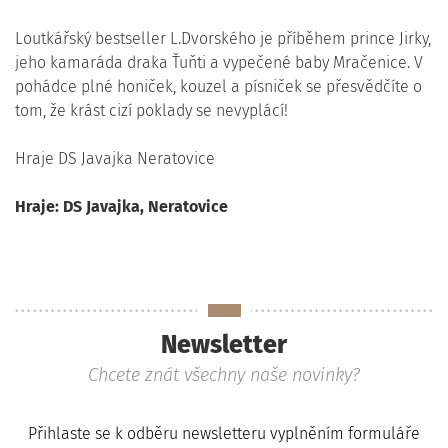
Loutkářský bestseller L.Dvorského je příběhem prince Jirky,
jeho kamaráda draka Ťuňti a vypečené baby Mračenice. V
pohádce plné honiček, kouzel a písniček se přesvědčíte o
tom, že krást cizí poklady se nevyplácí!
Hraje DS Javajka Neratovice
Hraje: DS Javajka, Neratovice
Newsletter
Chcete znát všechny naše novinky?
Přihlaste se k odběru newsletteru vyplněním formuláře