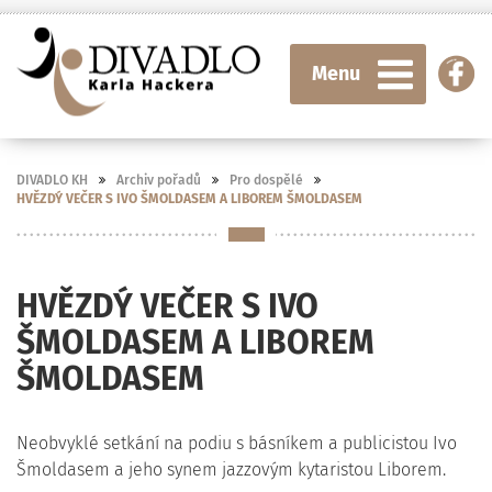
Menu
DIVADLO KH
Archiv pořadů
Pro dospělé
HVĚZDÝ VEČER S IVO ŠMOLDASEM A LIBOREM ŠMOLDASEM
HVĚZDÝ VEČER S IVO
ŠMOLDASEM A LIBOREM
ŠMOLDASEM
Neobvyklé setkání na podiu s básníkem a publicistou Ivo
Šmoldasem a jeho synem jazzovým kytaristou Liborem.