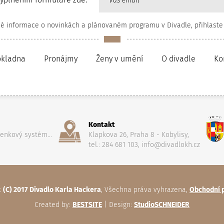
né informace o novinkách a plánovaném programu v Divadle, přihlaste
okladna
Pronájmy
Ženy v umění
O divadle
Ko
Kontakt
penkový systém...
Klapkova 26, Praha 8 - Kobylisy,
tel.: 284 681 103, info@divadlokh.cz
t
(C) 2017 Divadlo Karla Hackera
, Všechna práva vyhrazena,
Obchodní 
Created by:
BESTSITE
| Design:
StudioSCHNEIDER