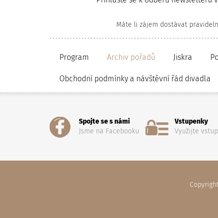
Máte li zájem dostávat pravidel
Program
Archiv pořadů
Jiskra
P
Obchodní podmínky a návštěvní řád divadla
Spojte se s námi
Vstupenky
Jsme na Facebooku
Využijte vstu
Copyrigh