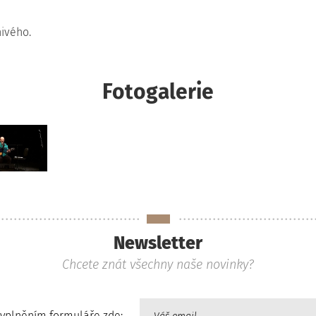
nivého.
Fotogalerie
Newsletter
Chcete znát všechny naše novinky?
vyplněním formuláře zde: