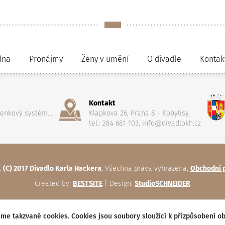
dna
Pronájmy
Ženy v umění
O divadle
Kontak
Kontakt
penkový systém...
Klapkova 26, Praha 8 - Kobylisy,
tel.: 284 681 103, info@divadlokh.cz
t
(C) 2017 Divadlo Karla Hackera
, Všechna práva vyhrazena,
Obchodní 
Created by:
BESTSITE
| Design:
StudioSCHNEIDER
me takzvané cookies. Cookies jsou soubory sloužící k přizpůsobení o