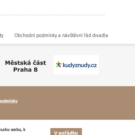
ty
Obchodní podmínky a návštěvní řád divadla
podmínky
bsahu webu, k
V pořádku