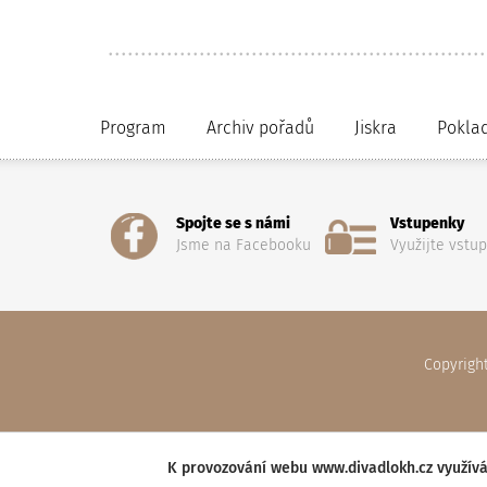
Program
Archiv pořadů
Jiskra
Pokla
Spojte se s námi
Vstupenky
Jsme na Facebooku
Využijte vstu
Copyrigh
K provozování webu www.divadlokh.cz využívá