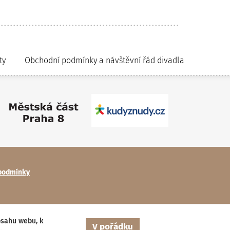
ty
Obchodní podmínky a návštěvní řád divadla
podmínky
bsahu webu, k
V pořádku