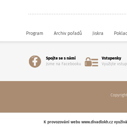
Program
Archiv pořadů
Jiskra
Pokla
Spojte se s námi
Vstupenky
Jsme na Facebooku
Využijte vstu
Copyrigh
K provozování webu www.divadlokh.cz využívá