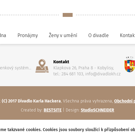
dna
Pronájmy
Ženy v umění
O divadle
Kontak
Kontakt
penkový systém...
Klapkova 26, Praha 8 - Kobylisy,
tel.: 284 681 103, info@divadlokh.cz
t
(C) 2017 Divadlo Karla Hackera
, Všechna práva vyhrazena,
Obchodní 
Created by:
BESTSITE
| Design:
StudioSCHNEIDER
me takzvané cookies. Cookies jsou soubory sloužící k přizpůsobení o