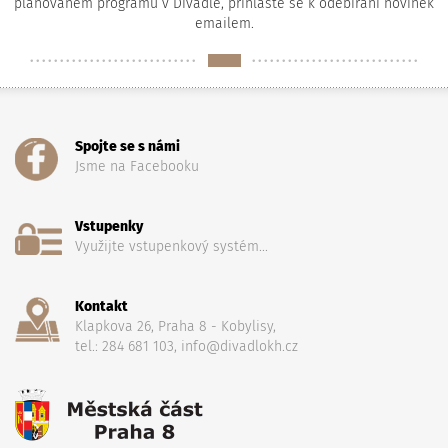
plánovaném programu v Divadle, přihlaste se k odebírání novinek
emailem.
Spojte se s námi
Jsme na Facebooku
Vstupenky
Využijte vstupenkový systém...
Kontakt
Klapkova 26, Praha 8 - Kobylisy,
tel.: 284 681 103, info@divadlokh.cz