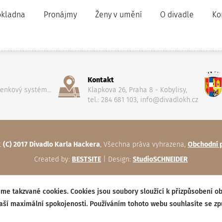
okladna
Pronájmy
Ženy v umění
O divadle
Ko
Kontakt
penkový systém...
Klapkova 26, Praha 8 - Kobylisy,
tel.: 284 681 103, info@divadlokh.cz
t
(C) 2017 Divadlo Karla Hackera
, Všechna práva vyhrazena,
Obchodní 
Created by:
BESTSITE
| Design:
StudioSCHNEIDER
me takzvané cookies. Cookies jsou soubory sloužící k přizpůsobení o
vaší maximální spokojenosti. Používáním tohoto webu souhlasíte se z