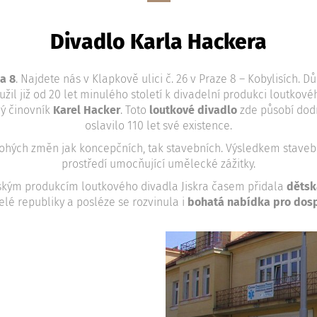
Divadlo Karla Hackera
a 8
. Najdete nás v Klapkově ulici č. 26 v Praze 8 – Kobylisích. 
žil již od 20 let minulého století k divadelní produkci loutkov
ný činovník
Karel Hacker
. Toto
loutkové divadlo
zde působí do
oslavilo 110 let své existence.
hých změn jak koncepčních, tak stavebních. Výsledkem stavebn
prostředí umocňující umělecké zážitky.
tským produkcím loutkového divadla Jiskra časem přidala
dětsk
elé republiky a posléze se rozvinula i
bohatá nabídka pro dos