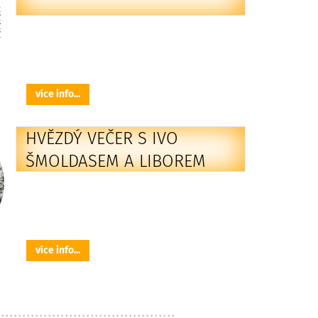
více info...
HVĚZDÝ VEČER S IVO
ŠMOLDASEM A LIBOREM
ŠMOLDASEM
více info...