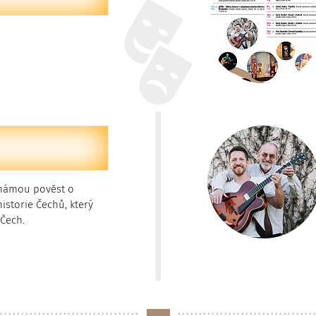
námou pověst o
historie Čechů, který
 Čech.