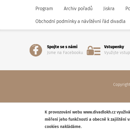
Program
Archiv pořadů
Jiskra
P
Obchodní podmínky a návštěvní řád divadla
Spojte se s námi
Vstupenky
Jsme na Facebooku
Využijte vstu
Copyrigh
K provozování webu www.divadlokh.cz využívá
měření jeho funkčnosti a obecně k zajištění 
cookies nakládáme.