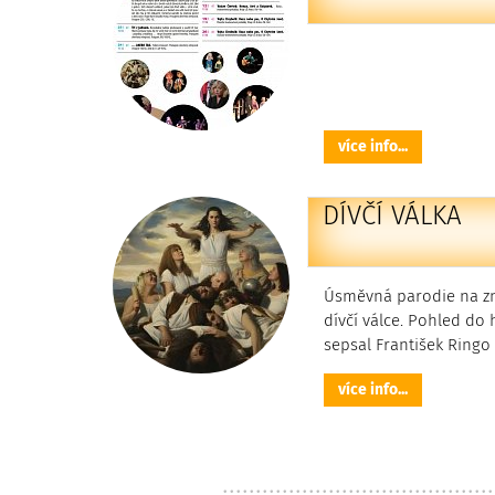
více info...
DÍVČÍ VÁLKA
Úsměvná parodie na z
dívčí válce. Pohled do 
sepsal František Ringo
více info...