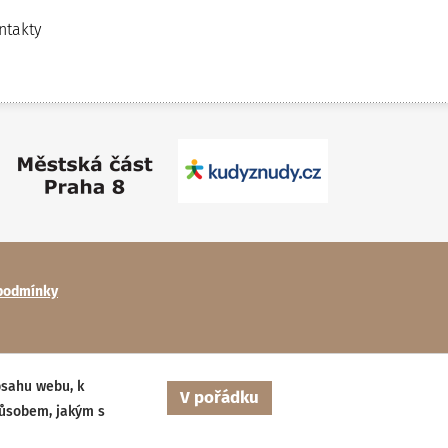
ntakty
podmínky
bsahu webu, k
V pořádku
působem, jakým s