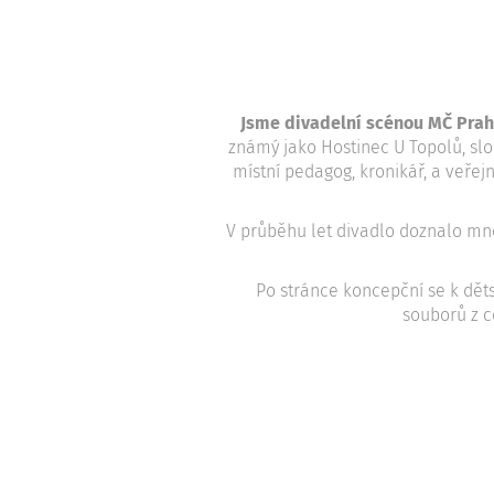
Jsme divadelní scénou MČ Prah
známý jako Hostinec U Topolů, slou
místní pedagog, kronikář, a veřej
V průběhu let divadlo doznalo mno
Po stránce koncepční se k dě
souborů z c