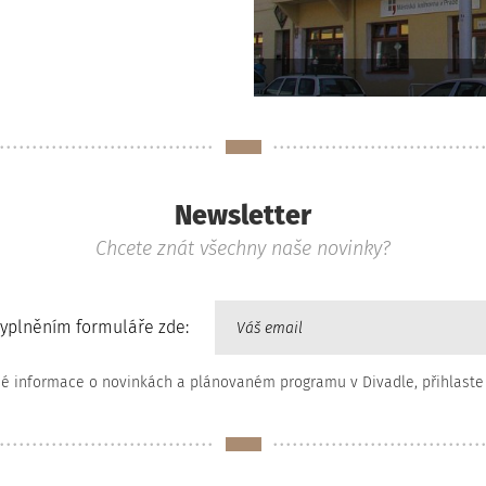
Newsletter
Chcete znát všechny naše novinky?
vyplněním formuláře zde:
né informace o novinkách a plánovaném programu v Divadle, přihlaste