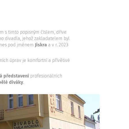
Dům s tímto popisným číslem, dříve
ého divadla, jehož zakladatelem byl
dnes pod jménem
Jiskra
a v r. 2023
ích úprav je komfortní a přívětivé
á představení
profesionálních
pělé diváky
.