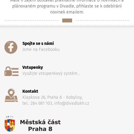
Máte li zájem dostávat pravidelné informace o novinkách a
plánovaném programu v Divadle, přihlaste se k odebírání
novinek emailem.
Spojte se s námi
Jsme na Facebooku
Vstupenky
Využijte vstupenkový systém...
Kontakt
Klapkova 26, Praha 8 - Kobylisy,
tel.: 284 681 103, info@divadlokh.cz