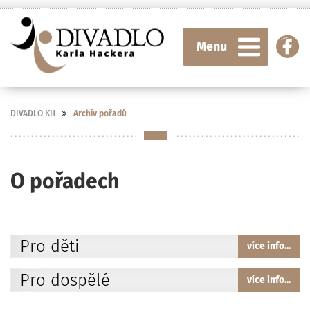
Menu
DIVADLO KH
Archiv pořadů
O pořadech
Pro děti
více info...
Pro dospělé
více info...