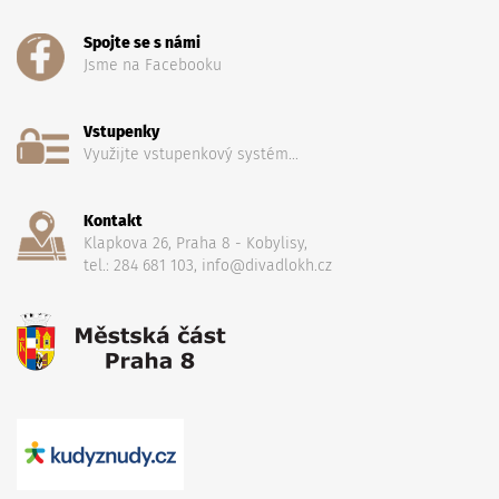
Spojte se s námi
Jsme na Facebooku
Vstupenky
Využijte vstupenkový systém...
Kontakt
Klapkova 26, Praha 8 - Kobylisy,
tel.: 284 681 103, info@divadlokh.cz