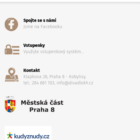
Spojte se s námi
Jsme na Facebooku
Vstupenky
Využijte vstupenkový systém...
Kontakt
Klapkova 26, Praha 8 - Kobylisy,
tel.: 284 681 103, info@divadlokh.cz