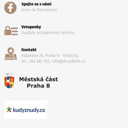
Spojte se s námi
Jsme na Facebooku
Vstupenky
Využijte vstupenkový systém...
Kontakt
Klapkova 26, Praha 8 - Kobylisy,
tel.: 284 681 103, info@divadlokh.cz