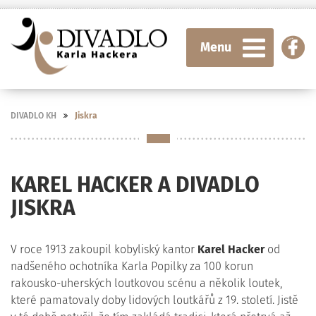
Menu
DIVADLO KH
Jiskra
KAREL HACKER A DIVADLO
JISKRA
V roce 1913 zakoupil kobyliský kantor
Karel Hacker
od
nadšeného ochotníka Karla Popilky za 100 korun
rakousko-uherských loutkovou scénu a několik loutek,
které pamatovaly doby lidových loutkářů z 19. století. Jistě