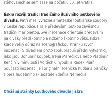
stěhováních se sem zase na počátku 50. let vrátila.
Jiskra rozvíjí tradici tradičního iluzivního loutkového
divadla.
Patří mezi výrazné amatérské loutkářské soubory
v České republice. Hraje především loutkou závěsnou,
tradiční marionetou. Své inscenace orientuje především
na diváky předškolního a nízkého školního věku. Jiskra
klade velký důraz na scénografickou stránku svých
inscenací. S divadlem proto spolupracují přední výtvarníci,
jako jsou Bohumír Koubek, Irena Marečková nebo Vladimír
Renčín, v minulosti i Vojtěch Cinybulk a Radek Pilař.
Součástí inscenací je i originální scénická hudba a písničky
z pera hudebního skladatele Zdeňka Němečka.
Oficiální stránky Loutkového divadla Jiskra