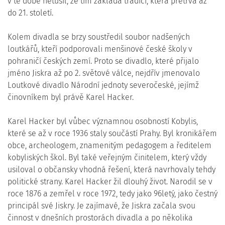
v té době netušil, že tím zakládá tradici, která přetrvá až
do 21. století.
Kolem divadla se brzy soustředil soubor nadšených
loutkářů, kteří podporovali menšinové české školy v
pohraničí českých zemí. Proto se divadlo, které přijalo
jméno Jiskra až po 2. světové válce, nejdřív jmenovalo
Loutkové divadlo Národní jednoty severočeské, jejímž
činovníkem byl právě Karel Hacker.
Karel Hacker byl vůbec významnou osobností Kobylis,
které se až v roce 1936 staly součástí Prahy. Byl kronikářem
obce, archeologem, znamenitým pedagogem a ředitelem
kobyliských škol. Byl také veřejným činitelem, který vždy
usiloval o občansky vhodná řešení, která navrhovaly tehdy
politické strany. Karel Hacker žil dlouhý život. Narodil se v
roce 1876 a zemřel v roce 1972, tedy jako 96letý, jako čestný
principál své Jiskry. Je zajímavé, že Jiskra začala svou
činnost v dnešních prostorách divadla a po několika