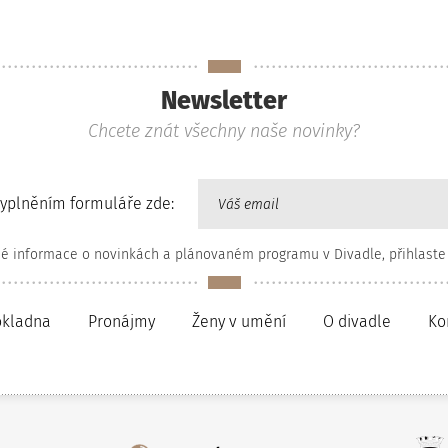
Newsletter
Chcete znát všechny naše novinky?
vyplněním formuláře zde:
né informace o novinkách a plánovaném programu v Divadle, přihlaste
okladna
Pronájmy
Ženy v umění
O divadle
Ko