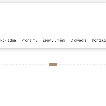
Pokladna
Pronájmy
Ženy v umění
O divadle
Kontakt