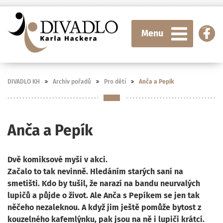
Menu
DIVADLO KH
Archiv pořadů
Pro děti
Anča a Pepík
Anča a Pepík
Dvě komiksové myši v akci.
Začalo to tak nevinně. Hledáním starých saní na
smetišti. Kdo by tušil, že narazí na bandu neurvalých
lupičů a půjde o život. Ale Anča s Pepíkem se jen tak
něčeho nezaleknou. A když jim ještě pomůže bytost z
kouzelného kafemlýnku, pak jsou na ně i lupiči krátcí.