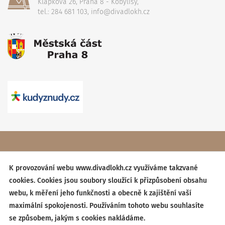
Klapkova 26, Praha 8 - Kobylisy,
tel.: 284 681 103, info@divadlokh.cz
Copyright
(C) 2017 Divadlo Karla Hackera
, Všechna práva
vyhrazena,
Obchodní podmínky
K provozování webu www.divadlokh.cz využíváme takzvané
cookies. Cookies jsou soubory sloužící k přizpůsobení obsahu
Created by:
BESTSITE
| Design:
StudioSCHNEIDER
webu, k měření jeho funkčnosti a obecně k zajištění vaší
maximální spokojenosti. Používáním tohoto webu souhlasíte
se způsobem, jakým s cookies nakládáme.