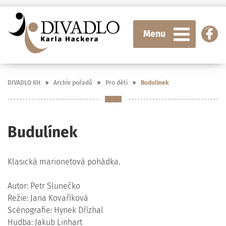
Menu
DIVADLO KH
Archiv pořadů
Pro děti
Budulínek
Budulínek
Klasická marionetová pohádka.
Autor: Petr Slunečko
Režie: Jana Kovaříková
Scénografie: Hynek Dřízhal
Hudba: Jakub Linhart