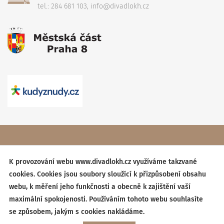
tel.: 284 681 103, info@divadlokh.cz
Copyright
(C) 2017 Divadlo Karla Hackera
, Všechna práva
vyhrazena,
Obchodní podmínky
K provozování webu www.divadlokh.cz využíváme takzvané
cookies. Cookies jsou soubory sloužící k přizpůsobení obsahu
Created by:
BESTSITE
| Design:
StudioSCHNEIDER
webu, k měření jeho funkčnosti a obecně k zajištění vaší
maximální spokojenosti. Používáním tohoto webu souhlasíte
se způsobem, jakým s cookies nakládáme.