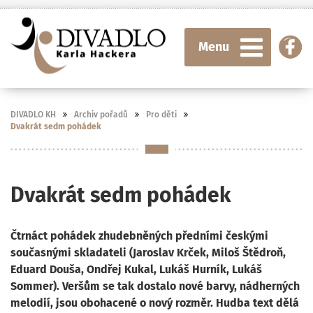
Menu
DIVADLO KH
Archiv pořadů
Pro děti
Dvakrát sedm pohádek
Dvakrát sedm pohádek
Čtrnáct pohádek zhudebněných předními českými
současnými skladateli (Jaroslav Krček, Miloš Štědroň,
Eduard Douša, Ondřej Kukal, Lukáš Hurník, Lukáš
Sommer). Veršům se tak dostalo nové barvy, nádherných
melodií, jsou obohacené o nový rozměr. Hudba text dělá