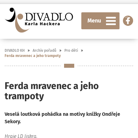
Menu
DIVADLO KH
Archiv pořadů
Pro děti
Ferda mravenec a jeho trampoty
Ferda mravenec a jeho
trampoty
Veselá loutková pohádka na motivy knížky Ondřeje
Sekory.
Hraje LD Jiskra.