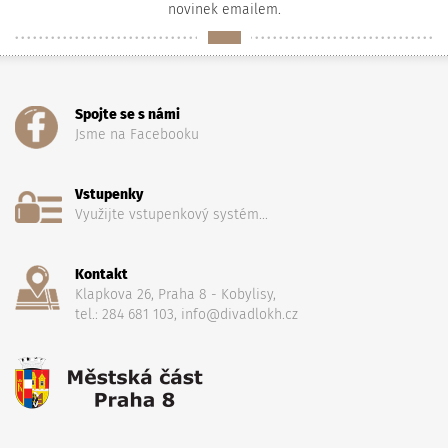
novinek emailem.
Spojte se s námi
Jsme na Facebooku
Vstupenky
Využijte vstupenkový systém...
Kontakt
Klapkova 26, Praha 8 - Kobylisy,
tel.: 284 681 103, info@divadlokh.cz