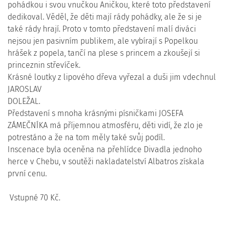
pohádkou i svou vnučkou Aničkou, které toto představení
dedikoval. Věděl, že děti mají rády pohádky, ale že si je
také rády hrají. Proto v tomto představení malí diváci
nejsou jen pasivním publikem, ale vybírají s Popelkou
hrášek z popela, tančí na plese s princem a zkoušejí si
princeznin střevíček.
Krásné loutky z lipového dřeva vyřezal a duši jim vdechnul
JAROSLAV
DOLEŽAL.
Představení s mnoha krásnými písničkami JOSEFA
ZÁMEČNÍKA má příjemnou atmosféru, děti vidí, že zlo je
potrestáno a že na tom měly také svůj podíl.
Inscenace byla oceněna na přehlídce Divadla jednoho
herce v Chebu, v soutěži nakladatelství Albatros získala
první cenu.
Vstupné 70 Kč.