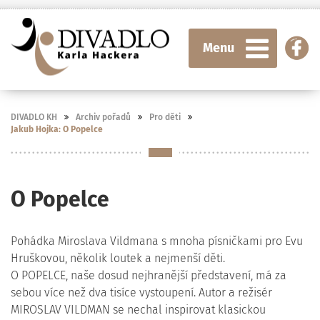
Menu
DIVADLO KH
Archiv pořadů
Pro děti
Jakub Hojka: O Popelce
O Popelce
Pohádka Miroslava Vildmana s mnoha písničkami pro Evu
Hruškovou, několik loutek a nejmenší děti.
O POPELCE, naše dosud nejhranější představení, má za
sebou více než dva tisíce vystoupení. Autor a režisér
MIROSLAV VILDMAN se nechal inspirovat klasickou