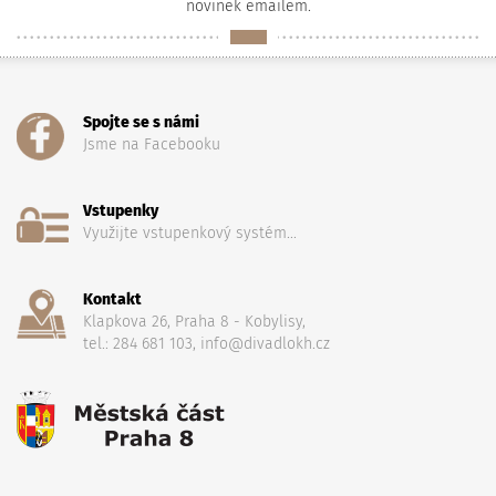
novinek emailem.
Spojte se s námi
Jsme na Facebooku
Vstupenky
Využijte vstupenkový systém...
Kontakt
Klapkova 26, Praha 8 - Kobylisy,
tel.: 284 681 103, info@divadlokh.cz