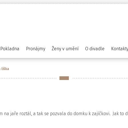
Pokladna
Pronájmy
Ženy v umění
O divadle
Kontakt
 liška
m na jaře roztál, a tak se pozvala do domku k zajíčkovi. Jak to