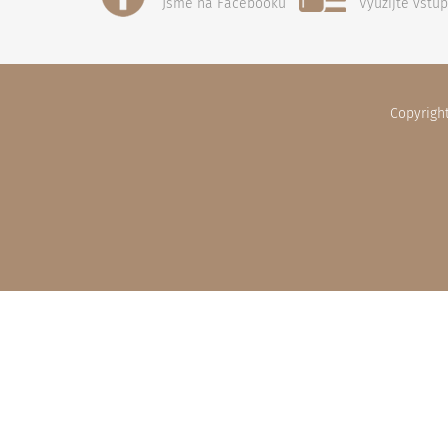
Jsme na Facebooku
Využijte vstu
Copyrigh