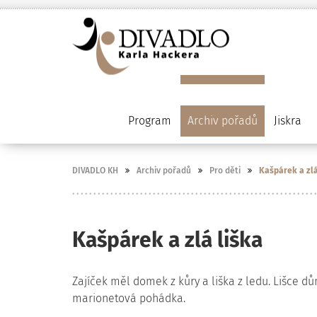
Program
Archiv pořadů
Jiskra
DIVADLO KH
Archiv pořadů
Pro děti
Kašpárek a zlá
Kašpárek a zlá liška
Zajíček měl domek z kůry a liška z ledu. Lišce dů
marionetová pohádka.