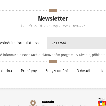
Newsletter
Chcete znát všechny naše novinky?
vyplněním formuláře zde:
né informace o novinkách a plánovaném programu v Divadle, přihlaste
okladna
Pronájmy
Ženy v umění
O divadle
Ko
Kontakt