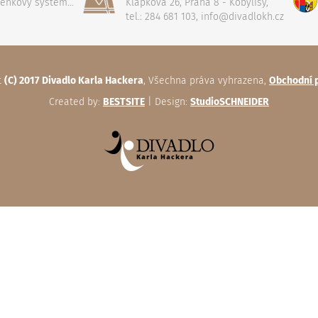
penkový systém...
Klapkova 26, Praha 8 - Kobylisy,
tel.: 284 681 103, info@divadlokh.cz
t
(C) 2017 Divadlo Karla Hackera
, Všechna práva vyhrazena,
Obchodní 
Created by:
BESTSITE
| Design:
StudioSCHNEIDER