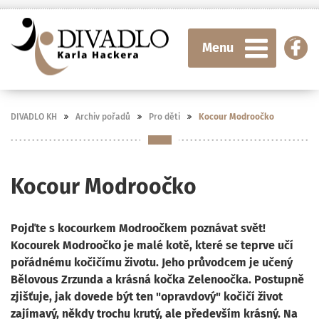
Menu
DIVADLO KH
Archiv pořadů
Pro děti
Kocour Modroočko
Kocour Modroočko
Pojďte s kocourkem Modroočkem poznávat svět!
Kocourek Modroočko je malé kotě, které se teprve učí
pořádnému kočičímu životu. Jeho průvodcem je učený
Bělovous Zrzunda a krásná kočka Zelenoočka. Postupně
zjišťuje, jak dovede být ten "opravdový" kočičí život
zajímavý, někdy trochu krutý, ale především krásný. Na