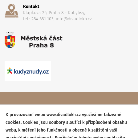
Kontakt
Klapkova 26, Praha 8 - Kobylisy,
tel.: 284 681 103, info@divadlokh.cz
Copyright
(C) 2017 Divadlo Karla Hackera
, Všechna práva
vyhrazena,
Obchodní podmínky
K provozování webu www.divadlokh.cz využíváme takzvané
cookies. Cookies jsou soubory sloužící k přizpůsobení obsahu
Created by:
BESTSITE
| Design:
StudioSCHNEIDER
webu, k měření jeho funkčnosti a obecně k zajištění vaší
maximální spokojenosti. Používáním tohoto webu souhlasíte