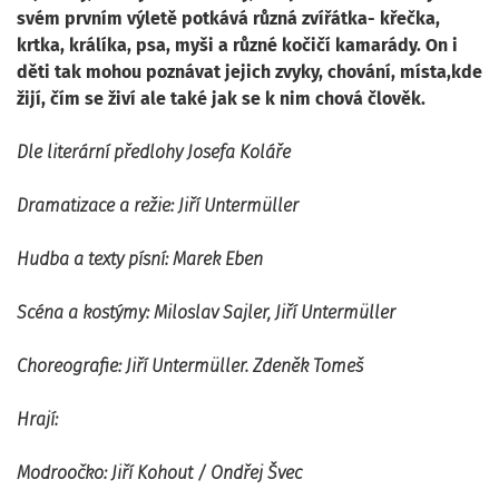
svém prvním výletě potkává různá zvířátka- křečka,
krtka, králíka, psa, myši a různé kočičí kamarády. On i
děti tak mohou poznávat jejich zvyky, chování, místa,kde
žijí, čím se živí ale také jak se k nim chová člověk.
Dle literární předlohy Josefa Koláře
Dramatizace a režie:
Jiří Untermüller
Hudba a texty písní:
Marek Eben
Scéna a kostýmy
: Miloslav Sajler, Jiří Untermüller
Choreografie
: Jiří Untermüller. Zdeněk Tomeš
Hrají:
Modroočko:
Jiří Kohout / Ondřej Švec