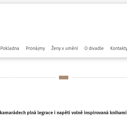
Pokladna
Pronájmy
Ženy v umění
O divadle
Kontakt
amarádech plná legrace i napětí volně inspirovaná knihami 