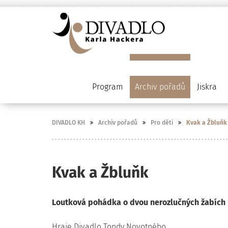
Program
Archiv pořadů
Jiskra
DIVADLO KH
Archiv pořadů
Pro děti
Kvak a Žbluňk
Kvak a Žbluňk
Loutková pohádka o dvou nerozlučných žabích k
Hraje Divadlo Tondy Novotného.