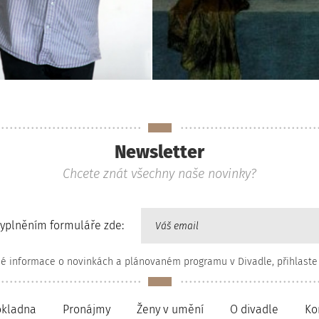
Newsletter
Chcete znát všechny naše novinky?
vyplněním formuláře zde:
né informace o novinkách a plánovaném programu v Divadle, přihlaste
okladna
Pronájmy
Ženy v umění
O divadle
Ko