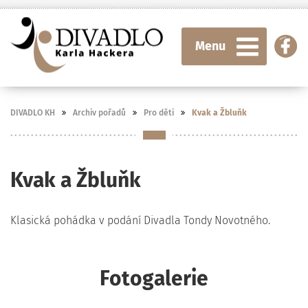
Menu
DIVADLO KH
Archiv pořadů
Pro děti
Kvak a Žbluňk
Kvak a Žbluňk
Klasická pohádka v podání Divadla Tondy Novotného.
Fotogalerie