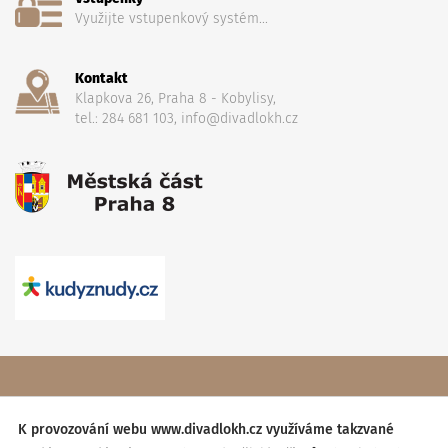
Využijte vstupenkový systém...
Kontakt
Klapkova 26, Praha 8 - Kobylisy,
tel.: 284 681 103, info@divadlokh.cz
Copyright
(C) 2017 Divadlo Karla Hackera
, Všechna práva
vyhrazena,
Obchodní podmínky
K provozování webu www.divadlokh.cz využíváme takzvané