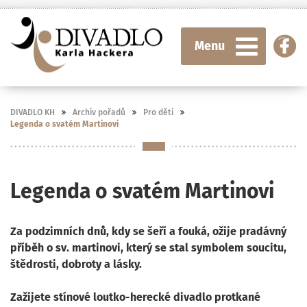
Menu
DIVADLO KH
Archiv pořadů
Pro děti
Legenda o svatém Martinovi
Legenda o svatém Martinovi
Za podzimních dnů, kdy se šeří a fouká, ožije pradávný
příběh o sv. martinovi, který se stal symbolem soucitu,
štědrosti, dobroty a lásky.
Zažijete stínové loutko-herecké divadlo protkané