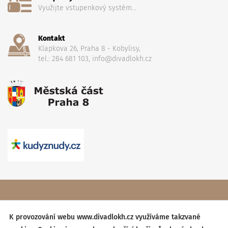
Využijte vstupenkový systém...
Kontakt
Klapkova 26, Praha 8 - Kobylisy,
tel.: 284 681 103, info@divadlokh.cz
Copyright
(C) 2017 Divadlo Karla Hackera
, Všechna práva
vyhrazena,
Obchodní podmínky
K provozování webu www.divadlokh.cz využíváme takzvané