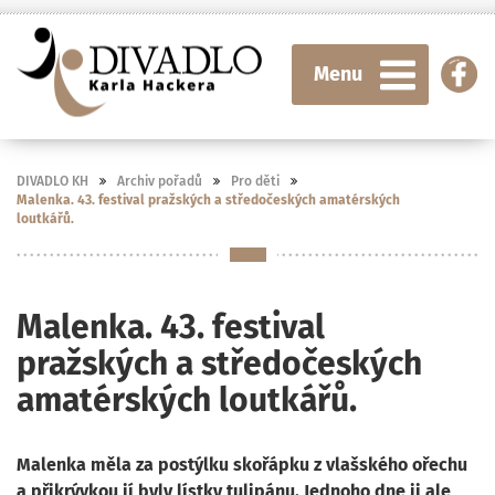
Menu
DIVADLO KH
Archiv pořadů
Pro děti
Malenka. 43. festival pražských a středočeských amatérských
loutkářů.
Malenka. 43. festival
pražských a středočeských
amatérských loutkářů.
Malenka měla za postýlku skořápku z vlašského ořechu
a přikrývkou jí byly lístky tulipánu. Jednoho dne ji ale