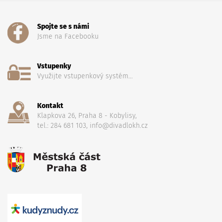
Spojte se s námi
Jsme na Facebooku
Vstupenky
Využijte vstupenkový systém...
Kontakt
Klapkova 26, Praha 8 - Kobylisy,
tel.: 284 681 103, info@divadlokh.cz