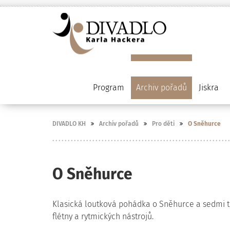
Program
Archiv pořadů
Jiskra
DIVADLO KH
Archiv pořadů
Pro děti
O Sněhurce
O Sněhurce
Klasická loutková pohádka o Sněhurce a sedmi tr
flétny a rytmických nástrojů.