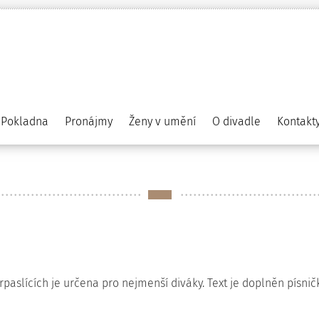
Pokladna
Pronájmy
Ženy v umění
O divadle
Kontakt
paslících je určena pro nejmenší diváky. Text je doplněn písni