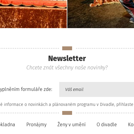
Newsletter
Chcete znát všechny naše novinky?
vyplněním formuláře zde:
né informace o novinkách a plánovaném programu v Divadle, přihlaste
okladna
Pronájmy
Ženy v umění
O divadle
Ko