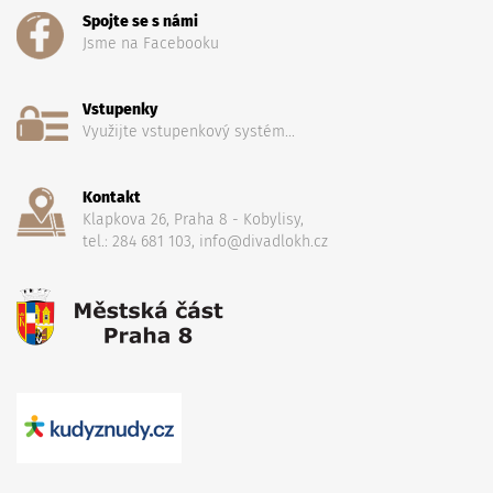
Spojte se s námi
Jsme na Facebooku
Vstupenky
Využijte vstupenkový systém...
Kontakt
Klapkova 26, Praha 8 - Kobylisy,
tel.: 284 681 103, info@divadlokh.cz