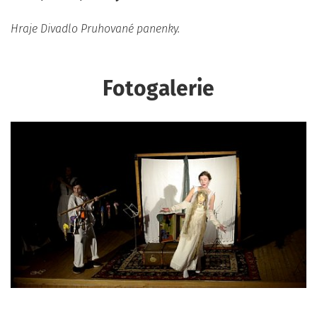
Hraje Divadlo Pruhované panenky.
Fotogalerie