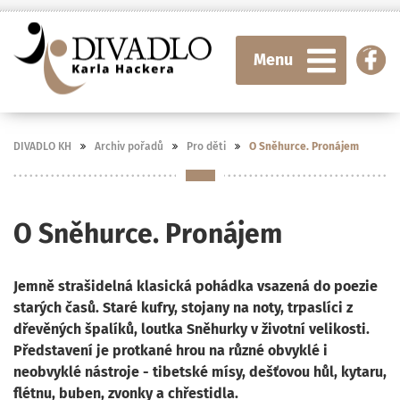
Menu
DIVADLO KH
Archiv pořadů
Pro děti
O Sněhurce. Pronájem
O Sněhurce. Pronájem
Jemně strašidelná klasická pohádka vsazená do poezie
starých časů. Staré kufry, stojany na noty, trpaslíci z
dřevěných špalíků, loutka Sněhurky v životní velikosti.
Představení je protkané hrou na různé obvyklé i
neobvyklé nástroje - tibetské mísy, dešťovou hůl, kytaru,
flétnu, buben, zvonky a chřestidla.