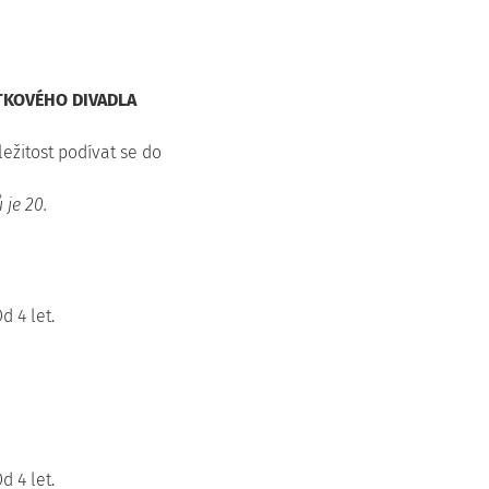
KOVÉHO DIVADLA
ežitost podívat se do
 je 20.
d 4 let.
d 4 let.