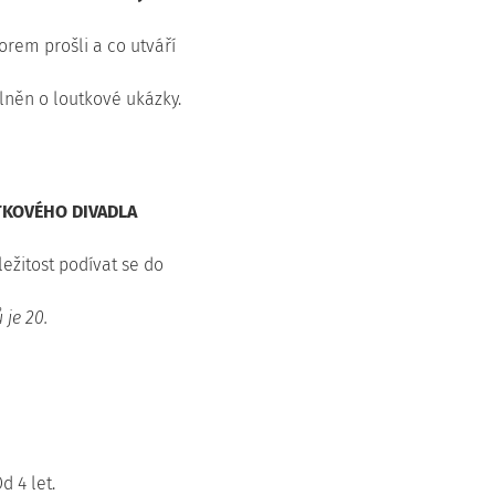
borem prošli a co utváří
lněn o loutkové ukázky.
KOVÉHO DIVADLA
ežitost podívat se do
 je 20.
d 4 let.