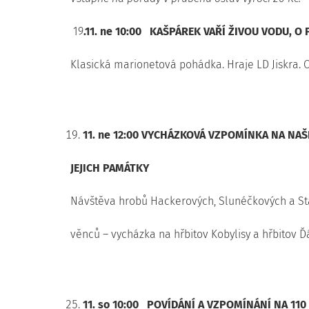
19
.11. ne 10:00
KAŠPÁREK VAŘÍ ŽIVOU VODU, O 
Klasická marionetová pohádka. Hraje LD Jiskra. O
11. ne 12:00
VYCHÁZKOVÁ VZPOMÍNKA NA NAŠE
JEJICH PAMÁTKY
Návštěva hrobů Hackerových, Slunéčkových a Sta
věnců – vycházka na hřbitov Kobylisy a hřbitov Ď
11. so 10:00
POVÍDÁNÍ A VZPOMÍNÁNÍ NA 110 