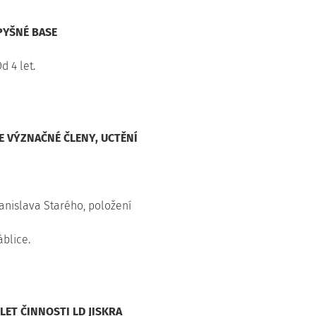
PYŠNÉ BASE
d 4 let.
 VÝZNAČNÉ ČLENY, UCTĚNÍ
nislava Starého, položení
áblice.
LET ČINNOSTI LD JISKRA