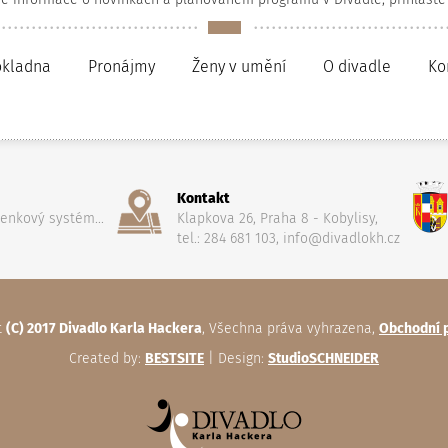
okladna
Pronájmy
Ženy v umění
O divadle
Ko
Kontakt
penkový systém...
Klapkova 26, Praha 8 - Kobylisy,
tel.: 284 681 103, info@divadlokh.cz
t
(C) 2017 Divadlo Karla Hackera
, Všechna práva vyhrazena,
Obchodní 
Created by:
BESTSITE
| Design:
StudioSCHNEIDER