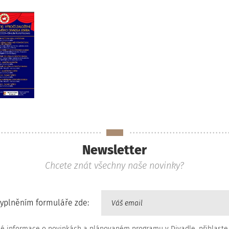
Newsletter
Chcete znát všechny naše novinky?
vyplněním formuláře zde:
né informace o novinkách a plánovaném programu v Divadle, přihlaste