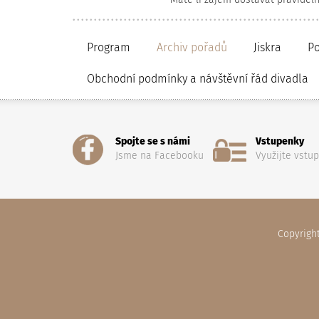
Program
Archiv pořadů
Jiskra
P
Obchodní podmínky a návštěvní řád divadla
Spojte se s námi
Vstupenky
Jsme na Facebooku
Využijte vstu
Copyrigh