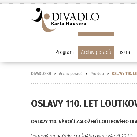
Program
Archiv pořadů
Jiskra
DIVADLO KH
Archiv pořadů
Pro děti
OSLAVY 110. L
OSLAVY 110. LET LOUTKO
OSLAVY 110. VÝROČÍ ZALOŽENÍ LOUTKOVÉHO DIV
Vstupné na pořady v průběhu oslav výročí 20 Kč.