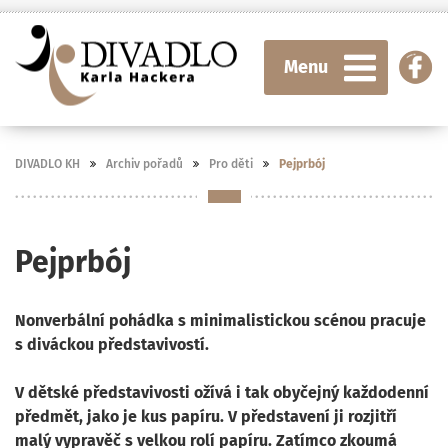
Menu
DIVADLO KH
Archiv pořadů
Pro děti
Pejprbój
Pejprbój
Nonverbální pohádka s minimalistickou scénou pracuje
s diváckou představivostí.
V dětské představivosti ožívá i tak obyčejný každodenní
předmět, jako je kus papíru. V představení ji rozjitří
malý vypravěč s velkou rolí papíru. Zatímco zkoumá