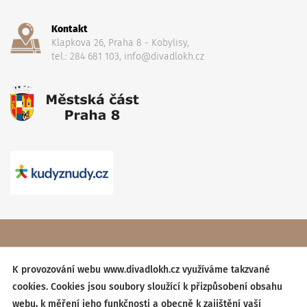
Kontakt
Klapkova 26, Praha 8 - Kobylisy,
tel.: 284 681 103, info@divadlokh.cz
Copyright
(C) 2017 Divadlo Karla Hackera
, Všechna práva
vyhrazena,
Obchodní podmínky
K provozování webu www.divadlokh.cz využíváme takzvané
cookies. Cookies jsou soubory sloužící k přizpůsobení obsahu
Created by:
BESTSITE
| Design:
StudioSCHNEIDER
webu, k měření jeho funkčnosti a obecně k zajištění vaší