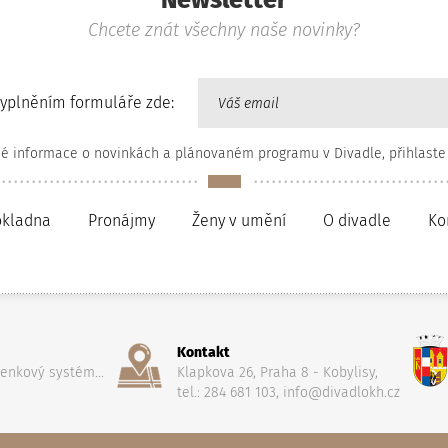
Newsletter
Chcete znát všechny naše novinky?
vyplněním formuláře zde:
né informace o novinkách a plánovaném programu v Divadle, přihlaste
okladna
Pronájmy
Ženy v umění
O divadle
Ko
Kontakt
penkový systém...
Klapkova 26, Praha 8 - Kobylisy,
tel.: 284 681 103, info@divadlokh.cz