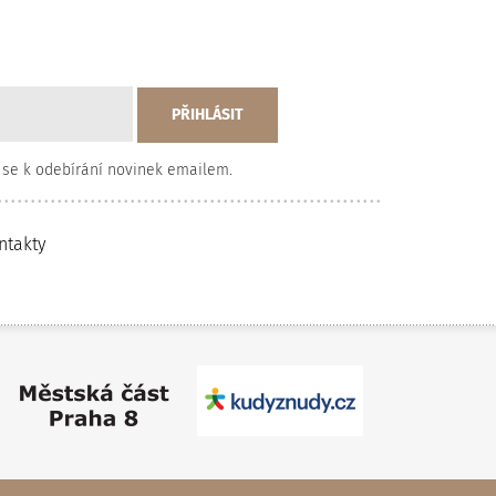
 se k odebírání novinek emailem.
ntakty