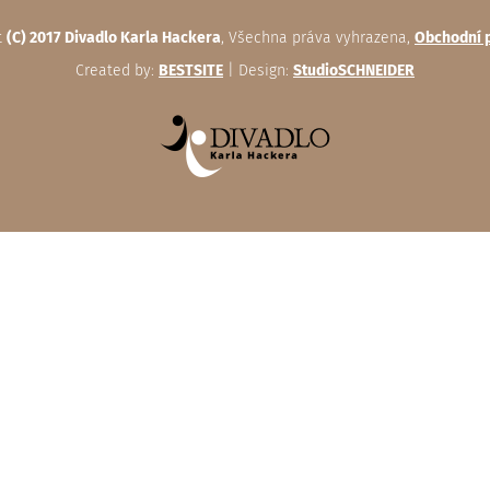
t
(C) 2017 Divadlo Karla Hackera
, Všechna práva vyhrazena,
Obchodní 
Created by:
BESTSITE
| Design:
StudioSCHNEIDER