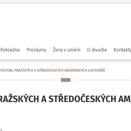
Pokladna
Pronájmy
Ženy v umění
O divadle
Kontakt
. FESTIVAL PRAŽSKÝCH A STŘEDOČESKÝCH AMATÉRSKÝCH LOUTKÁŘŮ
AL PRAŽSKÝCH A STŘEDOČESKÝCH 
t.