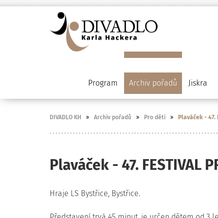
Program
Archiv pořadů
Jiskra
DIVADLO KH
Archiv pořadů
Pro děti
Plaváček - 47
Plaváček - 47. FESTIV
Hraje LS Bystřice, Bystřice.
Představení trvá 45 minut, je určen dětem od 3 le