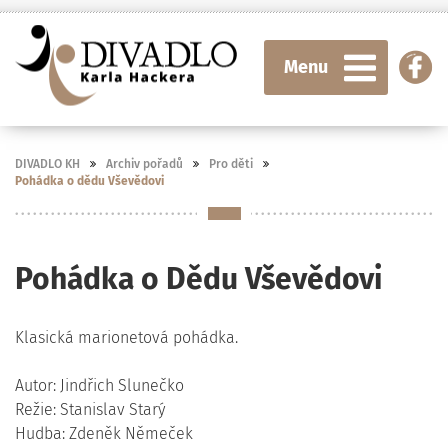
Menu
DIVADLO KH
Archiv pořadů
Pro děti
Pohádka o dědu Vševědovi
Pohádka o Dědu Vševědovi
Klasická marionetová pohádka.
Autor: Jindřich Slunečko
Režie: Stanislav Starý
Hudba: Zdeněk Němeček