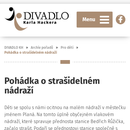
Menu
DIVADLO KH
Archiv pořadů
Pro děti
Pohádka o strašidelném nádraží
Pohádka o strašidelném
nádraží
Děti se spolu s námi ocitnou na malém nádraží v městečku
jménem Planá. Na tomto úplně obyčejném vlakovém
nádraží, které spravuje přednosta stanice Bedřich Růžička,
začalo strašit. Podaří se přednostovi stanice společně s