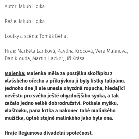
Autor: Jakub Hojka
Režie: Jakub Hojka
Loutky a scéna: Tomáš Běhal
Hraji: Markéta Lanková, Pavlína Kročová, Věra Malinová,
Dan Klouda, Martin Hacker, Jiří Krása
Malenka:
Malenka měla za postýlku skořápku z
vlašského ořechu a přikrývkou jí byly lístky tulipánu.
Jednoho dne ji ale unesla ohyzdná ropucha, hledající
nevěstu pro svého ještě ohyzdnějšího synka, a tak
začalo jedno velké dobrodružství. Potkala myšku,
vlaštovku, pana krtka a nakonec také malinkého
mužíčka, úplně stejně malinkého jako byla ona.
Hraje Ilegumova divadelní společnost.