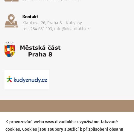
Kontakt
Klapkova 26, Praha 8 - Kobylisy,
tel.: 284 681 103, info@divadlokh.cz
Copyright
(C) 2017 Divadlo Karla Hackera
, Všechna práva
vyhrazena,
Obchodní podmínky
K provozování webu www.divadlokh.cz využíváme takzvané
cookies. Cookies jsou soubory sloužící k přizpůsobení obsahu
Created by:
BESTSITE
| Design:
StudioSCHNEIDER