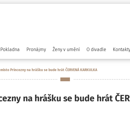
Pokladna
Pronájmy
Ženy v umění
O divadle
Kontakt
 místo Princezny na hrášku se bude hrát ČERVENÁ KARKULKA
ncezny na hrášku se bude hrát 