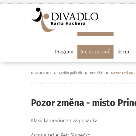
Program
Archiv pořadů
Jiskra
DIVADLO KH
Archiv pořadů
Pro děti
Pozor změna -
Pozor změna - místo Pri
Klasická marionetová pohádka.
Autor a režie: Petr Slunečko