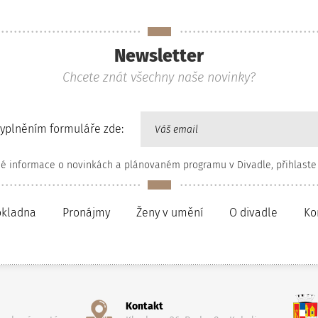
Newsletter
Chcete znát všechny naše novinky?
vyplněním formuláře zde:
né informace o novinkách a plánovaném programu v Divadle, přihlaste
okladna
Pronájmy
Ženy v umění
O divadle
Ko
Kontakt