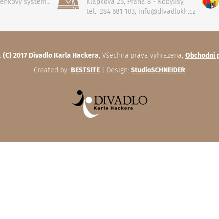
penkový systém...
Klapkova 26, Praha 8 - Kobylisy,
tel.: 284 681 103, info@divadlokh.cz
t
(C) 2017 Divadlo Karla Hackera
, Všechna práva vyhrazena,
Obchodní 
Created by:
BESTSITE
| Design:
StudioSCHNEIDER