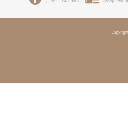
Jsme na Facebooku
Využijte vstu
Copyrigh