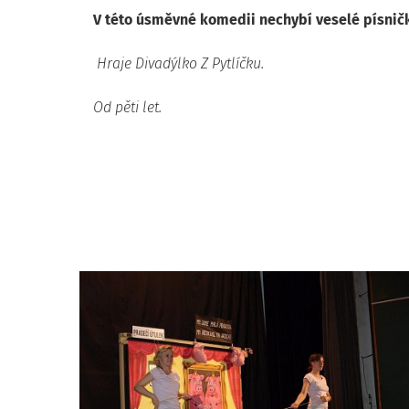
V této úsměvné komedii nechybí veselé písničk
Hraje Divadýlko Z Pytlíčku.
Od pěti let.