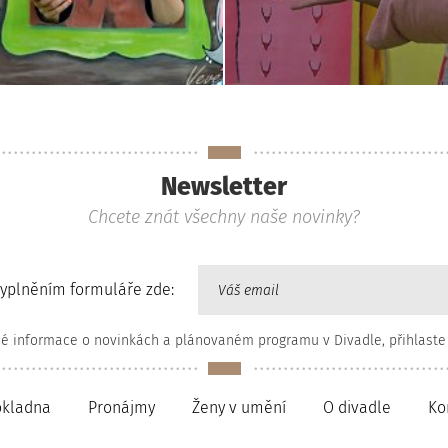
Newsletter
Chcete znát všechny naše novinky?
vyplněním formuláře zde:
né informace o novinkách a plánovaném programu v Divadle, přihlaste
okladna
Pronájmy
Ženy v umění
O divadle
Ko