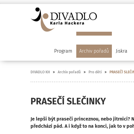
Program
Archiv pořadů
Jiskra
DIVADLO KH
Archiv pořadů
Pro děti
PRASEČÍ SLEČ
PRASEČÍ SLEČINKY
Je lepší být prasečí princeznou, nebo jitrnicí
předchází pád. A i když to na konci, jak to v