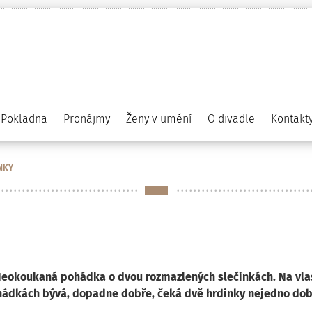
Pokladna
Pronájmy
Ženy v umění
O divadle
Kontakt
INKY
? Neokoukaná pohádka o dvou rozmazlených slečinkách. Na vlas
 pohádkách bývá, dopadne dobře, čeká dvě hrdinky nejedno dob