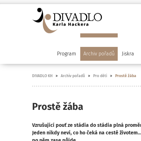
Program
Archiv pořadů
Jiskra
DIVADLO KH
Archiv pořadů
Pro děti
Prostě žába
Prostě žába
Vzrušující pouť ze stádia do stádia plná promě
Jeden nikdy neví, co ho čeká na cestě životem… 
po něm zase půjde.