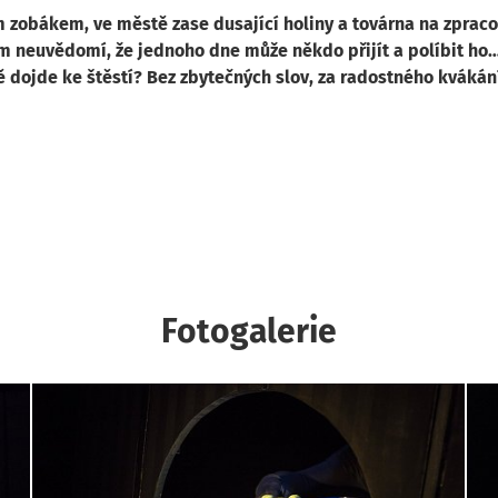
m zobákem, ve městě zase dusající holiny a továrna na zpraco
em neuvědomí, že jednoho dne může někdo přijít a políbit ho
dojde ke štěstí? Bez zbytečných slov, za radostného kvákání
Fotogalerie