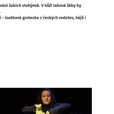
vání žabích stehýnek. V kůži takové žáby by
…
 – loutková groteska z českých vodstev, hájů i