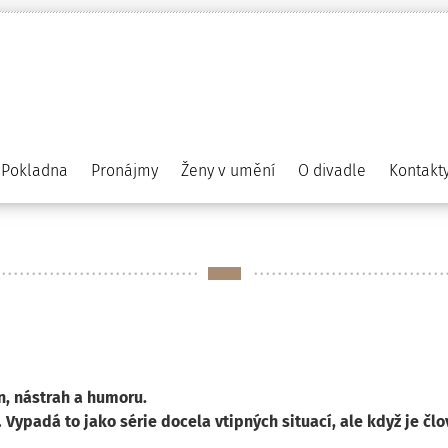
Pokladna
Pronájmy
Ženy v umění
O divadle
Kontakt
n, nástrah a humoru.
Vypadá to jako série docela vtipných situací, ale když je člo