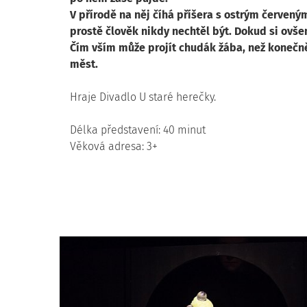
V přírodě na něj číhá příšera s ostrým červený
prostě člověk nikdy nechtěl být. Dokud si ovš
Čím vším může projít chudák žába, než konečně 
měst.
Hraje Divadlo U staré herečky.
Délka představení: 40 minut
Věková adresa: 3+