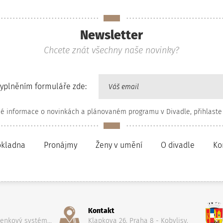
Newsletter
Chcete znát všechny naše novinky?
vyplněním formuláře zde:
né informace o novinkách a plánovaném programu v Divadle, přihlaste
okladna
Pronájmy
Ženy v umění
O divadle
Ko
Kontakt
penkový systém...
Klapkova 26, Praha 8 - Kobylisy,