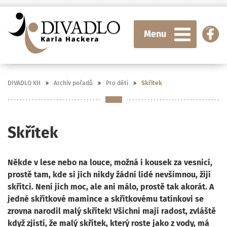
Menu
DIVADLO KH
Archiv pořadů
Pro děti
Skřítek
Skřítek
Někde v lese nebo na louce, možná i kousek za vesnicí,
prostě tam, kde si jich nikdy žádní lidé nevšimnou, žijí
skřítci. Není jich moc, ale ani málo, prostě tak akorát. A
jedné skřítkové mamince a skřítkovému tatínkovi se
zrovna narodil malý skřítek! Všichni mají radost, zvláště
když zjistí, že malý skřítek, který roste jako z vody, má