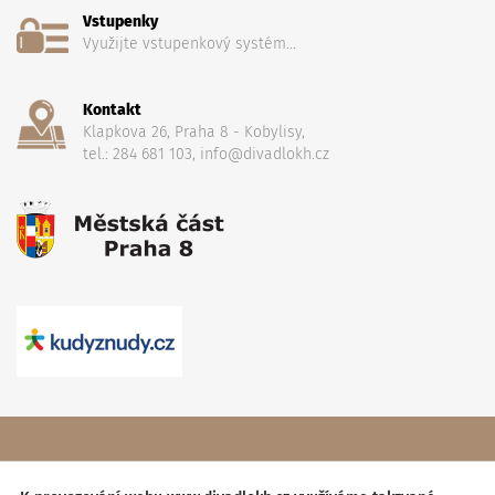
Vstupenky
Využijte vstupenkový systém...
Kontakt
Klapkova 26, Praha 8 - Kobylisy,
tel.: 284 681 103, info@divadlokh.cz
Copyright
(C) 2017 Divadlo Karla Hackera
, Všechna práva
vyhrazena,
Obchodní podmínky