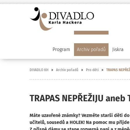
Program
Archiv pořadů
Jiskra
DIVADLO KH
Archiv pořadů
Pro děti
TRAPAS NEPŘEŽ
TRAPAS NEPŘEŽIJU aneb 
Máte uzavřené známky? Vezměte starší děti do d
učitelů, sousedů a HOLEK! Na pomoc mu přijde 
Z přísné dámy se stane rozverná paní a z méně