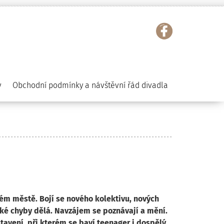
y
Obchodní podmínky a návštěvní řád divadla
vém městě. Bojí se nového kolektivu, nových
ké chyby dělá. Navzájem se poznávají a mění.
vení, při kterém se baví teenager i dospělý.