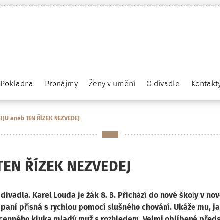
Pokladna
Pronájmy
Ženy v umění
O divadle
Kontakt
IJU aneb TEN ŘÍZEK NEZVEDEJ
TEN ŘÍZEK NEZVEDEJ
ivadla. Karel Louda je žák 8. B. Přichází do nové školy v no
paní přísná s rychlou pomocí slušného chování. Ukáže mu, ja
cenného kluka mladý muž s rozhledem. Velmi oblíbené předsta