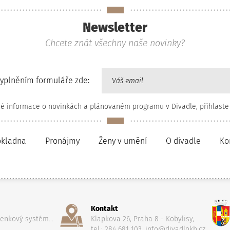
Newsletter
Chcete znát všechny naše novinky?
vyplněním formuláře zde:
né informace o novinkách a plánovaném programu v Divadle, přihlaste
okladna
Pronájmy
Ženy v umění
O divadle
Ko
Kontakt
penkový systém...
Klapkova 26, Praha 8 - Kobylisy,
tel.: 284 681 103, info@divadlokh.cz