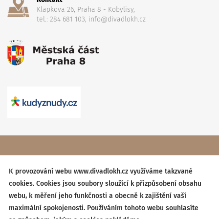
Klapkova 26, Praha 8 - Kobylisy,
tel.: 284 681 103, info@divadlokh.cz
Copyright
(C) 2017 Divadlo Karla Hackera
, Všechna práva
vyhrazena,
Obchodní podmínky
K provozování webu www.divadlokh.cz využíváme takzvané
cookies. Cookies jsou soubory sloužící k přizpůsobení obsahu
Created by:
BESTSITE
| Design:
StudioSCHNEIDER
webu, k měření jeho funkčnosti a obecně k zajištění vaší
maximální spokojenosti. Používáním tohoto webu souhlasíte