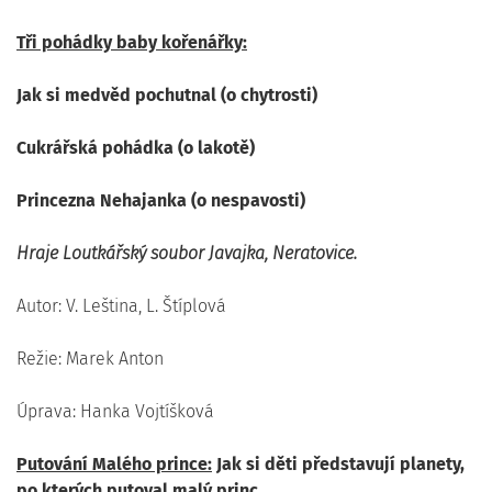
Tři pohádky baby kořenářky:
Jak si medvěd pochutnal (o chytrosti)
Cukrářská pohádka (o lakotě)
Princezna Nehajanka (o nespavosti)
Hraje Loutkářský soubor Javajka, Neratovice.
Autor: V. Leština, L. Štíplová
Režie: Marek Anton
Úprava: Hanka Vojtíšková
Putování Malého prince:
Jak si děti představují planety,
po kterých putoval malý princ.