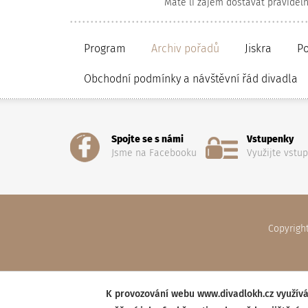
Máte li zájem dostávat pravidel
Program
Archiv pořadů
Jiskra
P
Obchodní podmínky a návštěvní řád divadla
Spojte se s námi
Vstupenky
Jsme na Facebooku
Využijte vstu
Copyrigh
K provozování webu www.divadlokh.cz využívá