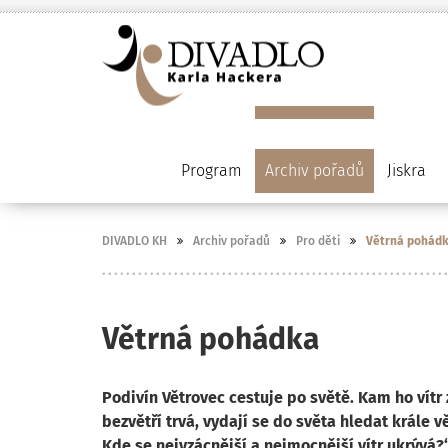
Program
Archiv pořadů
Jiskra
DIVADLO KH
Archiv pořadů
Pro děti
Větrná pohád
Větrná pohádka
Podivín Větrovec cestuje po světě. Kam ho vít
bezvětří trvá, vydají se do světa hledat krále
Kde se nejvzácnější a nejmocnější vítr ukrývá?