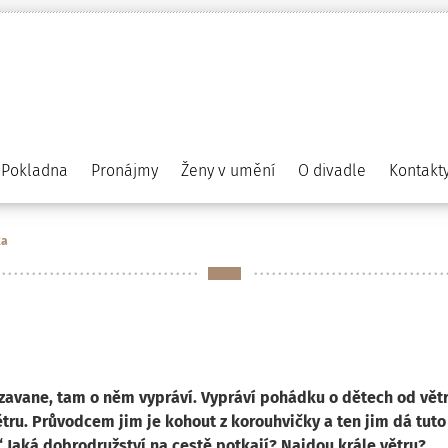
Pokladna
Pronájmy
Ženy v umění
O divadle
Kontakt
ka
r zavane, tam o něm vypráví. Vypráví pohádku o dětech od vět
 větru. Průvodcem jim je kohout z korouhvičky a ten jim dá tu
“ Jaká dobrodružství na cestě potkají? Najdou krále větru?