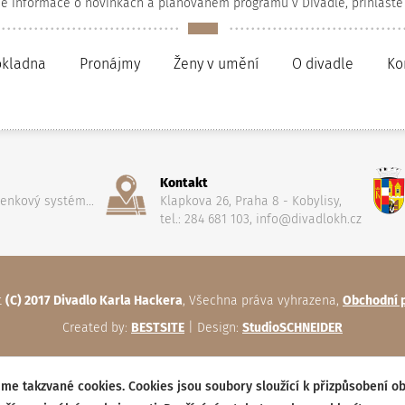
né informace o novinkách a plánovaném programu v Divadle, přihlaste
okladna
Pronájmy
Ženy v umění
O divadle
Ko
Kontakt
penkový systém...
Klapkova 26, Praha 8 - Kobylisy,
tel.: 284 681 103, info@divadlokh.cz
t
(C) 2017 Divadlo Karla Hackera
, Všechna práva vyhrazena,
Obchodní 
Created by:
BESTSITE
| Design:
StudioSCHNEIDER
me takzvané cookies. Cookies jsou soubory sloužící k přizpůsobení o