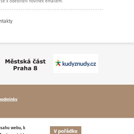
 se k odebírání novinek emailem.
ntakty
podmínky
bsahu webu, k
V pořádku