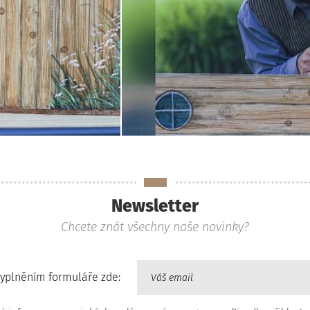
Newsletter
Chcete znát všechny naše novinky?
vyplněním formuláře zde: