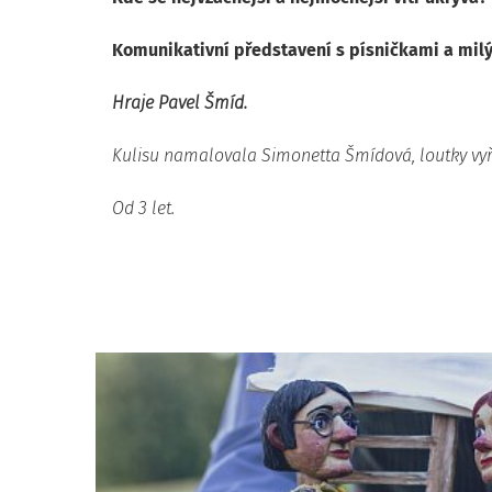
Komunikativní představení s písničkami a mi
Hraje Pavel Šmíd.
Kulisu namalovala Simonetta Šmídová, loutky vyře
Od 3 let.