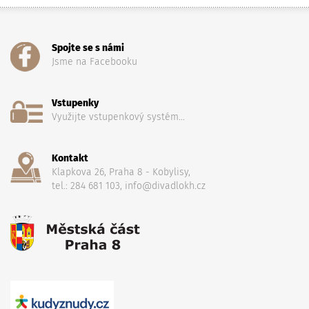
Spojte se s námi
Jsme na Facebooku
Vstupenky
Využijte vstupenkový systém...
Kontakt
Klapkova 26, Praha 8 - Kobylisy,
tel.: 284 681 103, info@divadlokh.cz