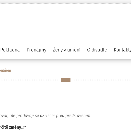
Pokladna
Pronájmy
Ženy v umění
O divadle
Kontakt
onájem
vat, ale prodávají se až večer před představením.
čitě změny...!"