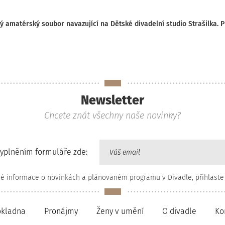
ý amatérský soubor navazující na Dětské divadelní studio Strašilka.
Newsletter
Chcete znát všechny naše novinky?
vyplněním formuláře zde:
né informace o novinkách a plánovaném programu v Divadle, přihlaste
okladna
Pronájmy
Ženy v umění
O divadle
Ko