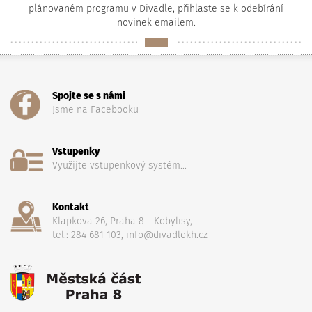
plánovaném programu v Divadle, přihlaste se k odebírání
novinek emailem.
Spojte se s námi
Jsme na Facebooku
Vstupenky
Využijte vstupenkový systém...
Kontakt
Klapkova 26, Praha 8 - Kobylisy,
tel.: 284 681 103, info@divadlokh.cz