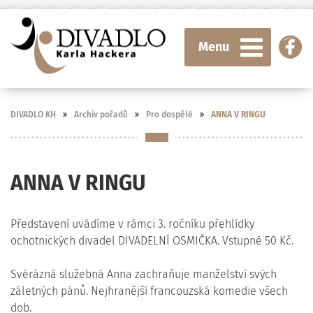
Menu
DIVADLO KH
Archiv pořadů
Pro dospělé
ANNA V RINGU
ANNA V RINGU
Představení uvádíme v rámci 3. ročníku přehlídky
ochotnických divadel DIVADELNÍ OSMIČKA. Vstupné 50 Kč.
Svérázná služebná Anna zachraňuje manželství svých
záletných pánů. Nejhranější francouzská komedie všech
dob.