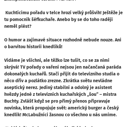
Kuchtícímu pořadu v telce hrozí velký průšvih! Ještěže je
tu pomocník šéfkuchaře. Anebo by se do toho raději
neměl plést?
O humor a zajímavé situace rozhodně nebude nouze. Ani
o barvitou historii knedlíků!
Vídáme je všichni, ale těžko lze tušit, co se za nimi
skrývá! TV pořady o vaření nejsou jen načančaná paráda
dokonalých kuchařů. Stačí přijít do televizního studia o
něco dřív a pozlátko zrezne. Zkrátka světu nevládne
aseptický nerez. Jediný stabilní a odolný je asistent
hvězdy jedné z televizních kuchařských „šou“ – mistra
Buchty. Zvlášť když se pro přímý přenos připravuje
novinka, která propojuje svět: americký burger a český
knedlík! McLabužníci žasnou co všechno u nás umíme.