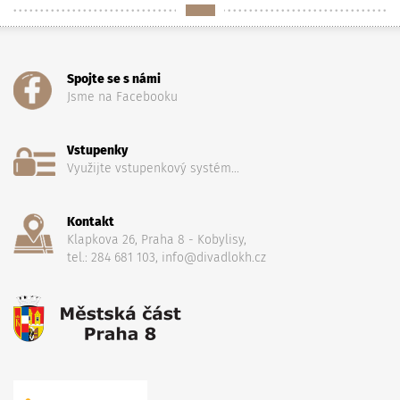
Spojte se s námi
Jsme na Facebooku
Vstupenky
Využijte vstupenkový systém...
Kontakt
Klapkova 26, Praha 8 - Kobylisy,
tel.: 284 681 103, info@divadlokh.cz