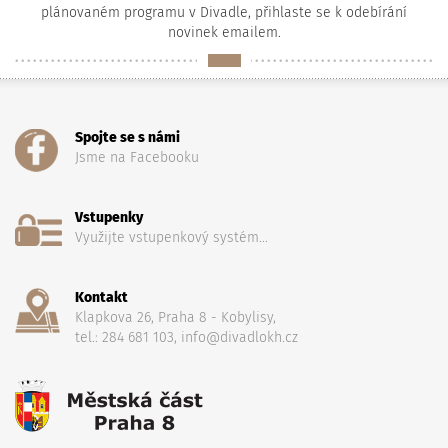
plánovaném programu v Divadle, přihlaste se k odebírání
novinek emailem.
Spojte se s námi
Jsme na Facebooku
Vstupenky
Využijte vstupenkový systém...
Kontakt
Klapkova 26, Praha 8 - Kobylisy,
tel.: 284 681 103, info@divadlokh.cz