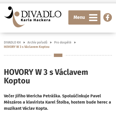
Menu
DIVADLO KH
Archiv pořadů
Pro dospělé
HOVORY W 3 s Václavem Koptou
HOVORY W 3 s Václavem
Koptou
Večer Jiřího Wericha Petráška. Spoluúčinkuje Pavel
Mészáros a klavírista Karel Štolba, hostem bude herec a
muzikant Václav Kopta.