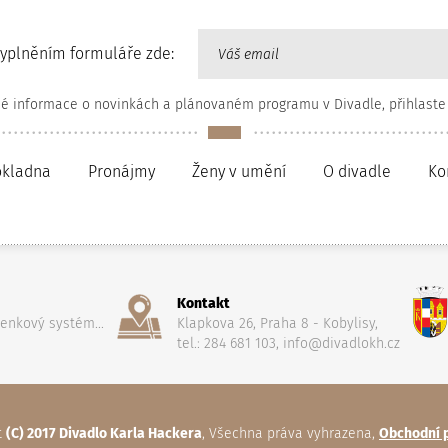
vyplněním formuláře zde:
né informace o novinkách a plánovaném programu v Divadle, přihlaste
okladna
Pronájmy
Ženy v umění
O divadle
Ko
Kontakt
penkový systém...
Klapkova 26, Praha 8 - Kobylisy,
tel.: 284 681 103, info@divadlokh.cz
t
(C) 2017 Divadlo Karla Hackera
, Všechna práva vyhrazena,
Obchodní 