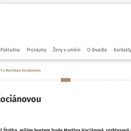
Pokladna
Pronájmy
Ženy v umění
O divadle
Kontakt
5 s Martinou Kociánovou
Kociánovou
rel Štolba, milým hostem bude
Martina Kociánová
, rozhlasová