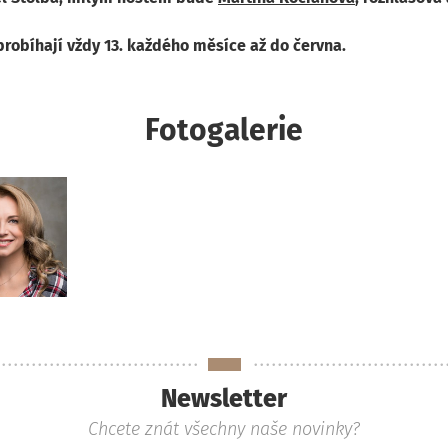
probíhají vždy 13. každého měsíce až do června.
Fotogalerie
Newsletter
Chcete znát všechny naše novinky?