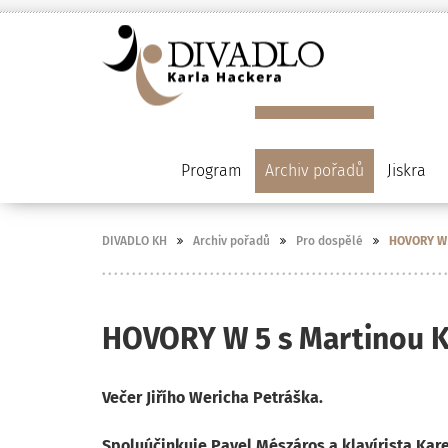
Program
Archiv pořadů
Jiskra
DIVADLO KH
Archiv pořadů
Pro dospělé
HOVORY W 
HOVORY W 5 s Martinou 
Večer Jiřího Wericha Petráška.
Spoluúčinkuje Pavel Mészáros a klavírista Ka