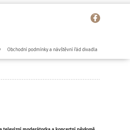
y
Obchodní podmínky a návštěvní řád divadla
 a televizní moderátorka a koncertní pěvkyně.